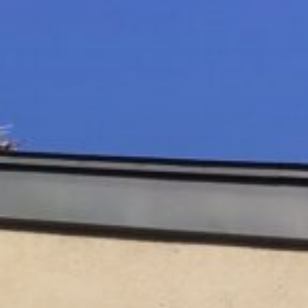
コ
ン
テ
ン
ツ
へ
ス
キ
ッ
プ