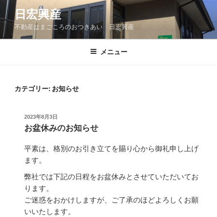
コ
日宏興産
ン
不動産はまごころのおつきあい 日宏興産
テ
ン
ツ
メニュー
へ
ス
キ
カテゴリー:
お知らせ
ッ
プ
投
2023年8月3日
稿
お盆休みのお知らせ
日:
平素は、格別のお引き立てを賜り心から御礼申し上げ
ます。
弊社では下記の日程をお盆休みとさせていただいてお
ります。
ご迷惑をおかけしますが、ご了承のほどよろしくお願
いいたします。