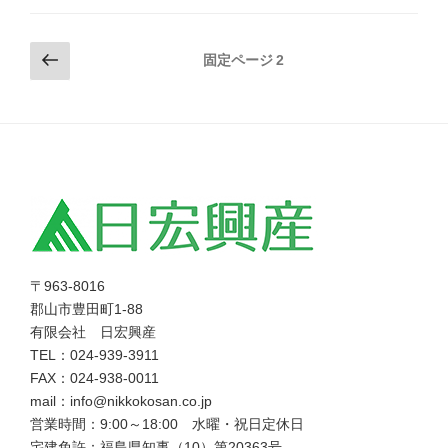
投
前
固定ページ
2
の
稿
ペ
の
ー
ペ
ジ
ー
ジ
送
り
〒963-8016
郡山市豊田町1-88
有限会社 日宏興産
TEL：024-939-3911
FAX：024-938-0011
mail：info@nikkokosan.co.jp
営業時間：9:00～18:00 水曜・祝日定休日
宅建免許：福島県知事（10）第20363号