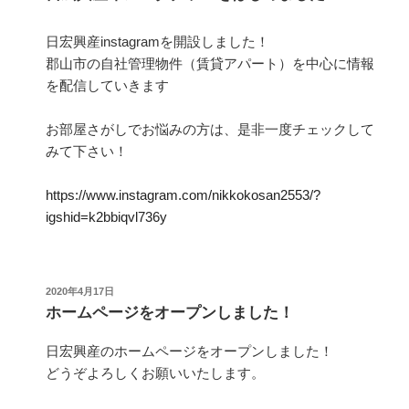
日:
日宏興産instagramを開設しました！
郡山市の自社管理物件（賃貸アパート）を中心に情報
を配信していきます
お部屋さがしでお悩みの方は、是非一度チェックして
みて下さい！
https://www.instagram.com/nikkokosan2553/?
igshid=k2bbiqvl736y
投
2020年4月17日
稿
ホームページをオープンしました！
日:
日宏興産のホームページをオープンしました！
どうぞよろしくお願いいたします。