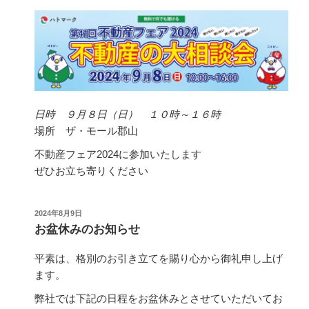
日時 ９月８日（日） １０時～１６時
場所 ザ・モール郡山
不動産フェア2024に参加いたします
ぜひお立ち寄りください
投
2024年8月9日
稿
お盆休みのお知らせ
日:
平素は、格別のお引き立てを賜り心から御礼申し上げ
ます。
弊社では下記の日程をお盆休みとさせていただいてお