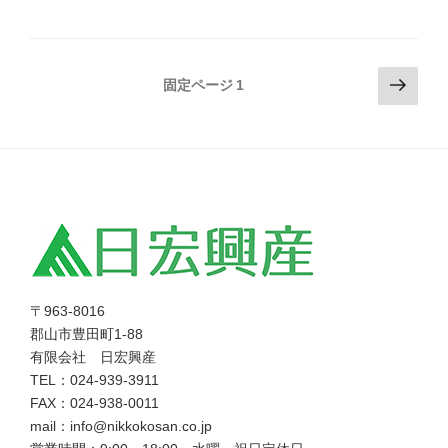
投
次
固定ページ
1
の
稿
ペ
の
ー
ペ
ジ
ー
ジ
送
り
〒963-8016
郡山市豊田町1-88
有限会社 日宏興産
TEL：024-939-3911
FAX：024-938-0011
mail：info@nikkokosan.co.jp