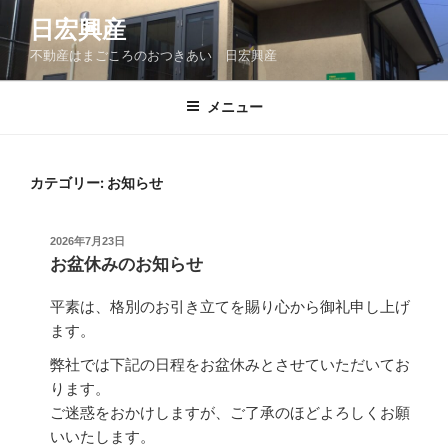
コ
日宏興産
ン
不動産はまごころのおつきあい 日宏興産
テ
ン
ツ
メニュー
へ
ス
キ
カテゴリー:
お知らせ
ッ
プ
投
2026年7月23日
稿
お盆休みのお知らせ
日:
平素は、格別のお引き立てを賜り心から御礼申し上げ
ます。
弊社では下記の日程をお盆休みとさせていただいてお
ります。
ご迷惑をおかけしますが、ご了承のほどよろしくお願
いいたします。